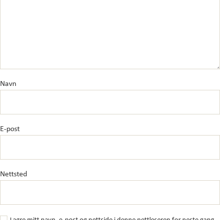
Navn
E-post
Nettsted
Lagre mitt navn, e-post og nettside i denne nettleseren for neste gang