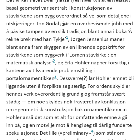
basal geometri var sentralt i konstruksjonen av
stavkirkene som bygg overordnet så vel som detaljene i
utskjæringer. Jon Godal gjør en overbevisende jobb med
å påvise tampen av en slik tradisjon blant anna i boka ‘Å
1
rekne brøk med han Tykje’
, Jørgen Jensenius maner
blant anna fram skyggen av en liknende oppskrift for
stavkirkene som byggverk i ‘Lomen stavkirke : en
2
matematisk analyse’
, og Erla Hohler napper forsiktig i
kantene av tilsvarende problemstilling i
3
portalornamentikken
. Dessverre(?) lar Hohler emnet bli
liggende uten å forplikte seg særlig. For ordens skyld er
hennes verk overordentlig grundig og framstår svært
stødig — om noe skyldes nok fraværet av konklusjon
om «geometrisk konstruksjon bak ornamentikken» at
Hohler anså det som et alt for omfattende emne å gå
inn på, og en motvilje mot å hengi seg til dårlig funderte
4
spekulasjoner. Det lille («preliminary»
) som står om