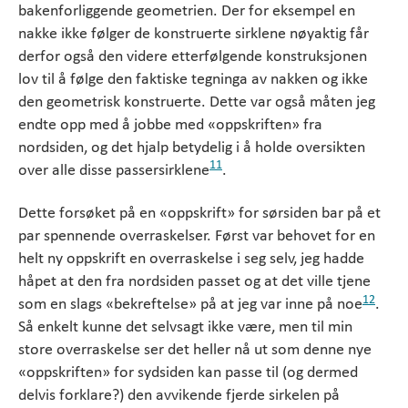
bakenforliggende geometrien. Der for eksempel en
nakke ikke følger de konstruerte sirklene nøyaktig får
derfor også den videre etterfølgende konstruksjonen
lov til å følge den faktiske tegninga av nakken og ikke
den geometrisk konstruerte. Dette var også måten jeg
endte opp med å jobbe med «oppskriften» fra
nordsiden, og det hjalp betydelig i å holde oversikten
11
over alle disse passersirklene
.
Dette forsøket på en «oppskrift» for sørsiden bar på et
par spennende overraskelser. Først var behovet for en
helt ny oppskrift en overraskelse i seg selv, jeg hadde
håpet at den fra nordsiden passet og at det ville tjene
12
som en slags «bekreftelse» på at jeg var inne på noe
.
Så enkelt kunne det selvsagt ikke være, men til min
store overraskelse ser det heller nå ut som denne nye
«oppskriften» for sydsiden kan passe til (og dermed
delvis forklare?) den avvikende fjerde sirkelen på