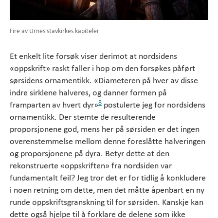
Fire av Urnes stavkirkes kapiteler
Et enkelt lite forsøk viser derimot at nordsidens
«oppskrift» raskt faller i hop om den forsøkes påført
sørsidens ornamentikk. «Diameteren på hver av disse
indre sirklene halveres, og danner formen på
8
framparten av hvert dyr»
postulerte jeg for nordsidens
ornamentikk. Der stemte de resulterende
proporsjonene god, mens her på sørsiden er det ingen
overenstemmelse mellom denne foreslåtte halveringen
og proporsjonene på dyra. Betyr dette at den
rekonstruerte «oppskriften» fra nordsiden var
fundamentalt feil? Jeg tror det er for tidlig å konkludere
i noen retning om dette, men det måtte åpenbart en ny
runde oppskriftsgranskning til for sørsiden. Kanskje kan
dette også hjelpe til å forklare de delene som ikke