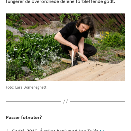
fungerer de overordnede delene forbløffende godt.
Foto: Lara Domeneghetti
Passer fotnoter?
Godal, 2016,
Å rekne brøk med han Tykje
↩︎