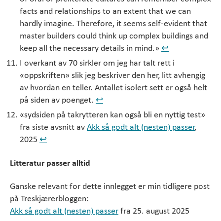
facts and relationships to an extent that we can
hardly imagine. Therefore, it seems self-evident that
master builders could think up complex buildings and
keep all the necessary details in mind.»
↩︎
I overkant av 70 sirkler om jeg har talt rett i
«oppskriften» slik jeg beskriver den her, litt avhengig
av hvordan en teller. Antallet isolert sett er også helt
på siden av poenget.
↩︎
«sydsiden på takrytteren kan også bli en nyttig test»
fra siste avsnitt av
Akk så godt alt (nesten) passer
,
2025
↩︎
Litteratur passer alltid
Ganske relevant for dette innlegget er min tidligere post
på Treskjærerbloggen:
Akk så godt alt (nesten) passer
fra 25. august 2025