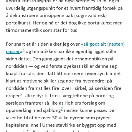
«portalkonstruksjon» er da også særdeles solid, og et
uvurdelig utgangspunkt for et hvert framtidig forsøk på
å dekonstruere prinsippene bak (sogn-valdresk)
portalkunst. Her og nå er det dog ikke portalkunst men
tårnornamentikk som står for tur.
For snart et år siden akket jeg over «
så godt alt (nesten)
5
passer
»
og tematikken har ikke egentlig ligget stille
siden dette. Den gang gjaldt det ornamentikken på
nordsiden — og ved første øyekast skiller denne seg
knapt fra sørsiden. Tatt litt nærmere i øyensyn blir det
klart at motivene skiller seg noe fra hverandre: på
nordsiden framstilles fire løver i sirkel, på sørsiden fire
6
drager
. Ulike dyr til tross, veggfeltene på nord- og
sørsiden framtrer så like at Hohlers forslag om
7
oppmerking med sjablong
nesten kunne passe. Der
viser ho til at de over 30 ulike dyrene som pryder
kapitelene inne i Urnes stavkirke er bygget opp med