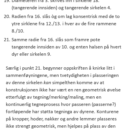
Diameteren fra 3. skrives inn i sirklene 18.
(tangerende innsiden) og tangerende sirkelen 4.
Radien fra 16. slås òg om lag konsentrisk med de to
ytre sirklene fra 12./13. i hver av de fire rammene
8./10.
Samme radie fra 16. slås som framre pote
tangerende innsiden av 10. og enten halsen på hvert
dyr eller sirkelen 9.
Særlig i punkt 21. begynner oppskriften å knirke litt i
sammenføyningene, men tvetydigheten i plasseringen
av denne sirkelen
kan
simpelthen komme av at
konstruksjonen ikke har vært en ren geometrisk øvelse
etterfulgt av tegning/merking/maling, men en
kontinuerlig tegneprosess hvor passeren (passerne?)
fortløpende har støtta tegninga av dyrene. Konturene
på kropper, hoder, nakker og andre lemmer plasseres
ikke strengt geometrisk, men hjelpes på plass av den