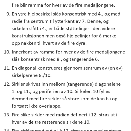
fire blir ramma for hver av de fire medaljongene.
En ytre hjelpesirkel slås konsentrisk med 4., og med
radie fra sentrum til ytterkant av 7. Denne, og
sirkelen slått i 4., er både støttelinjer i den videre
konstruksjonen men også hjelpelinjer for å merke
opp nakken til hvert av de fire dyra.
Innerkant av ramma for hver av de fire medaljongene
slås konsentrisk med 8., og tangerende 6.
En diagonal konstrueres gjennom sentrum av (en av)
sirkelparene 8./10.
Sirkler skrives inn mellom (tangerende) diagonalene
1. og 11., og periferien av 10. Sirkelen 10 fylles
dermed med fire sirkler så store som de kan bli og
fortsatt ikke overlappe.
Fire slike sirkler med radien definert i 12. strøs ut i
hver av de tre resterende sirklene 10.
Fire sirkler med radie lik 12. risses opp med sentrum