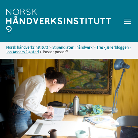
Meny
Treskjærerbloggen
Norsk håndverksinstitutt
>
Stipendiater i håndverk
>
Treskjærerbloggen ·
Jon Anders Fløistad
>
Passer passer?