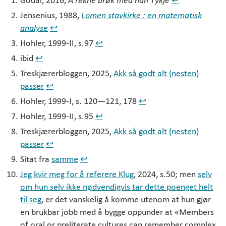
Jensenius, 1988,
Lomen stavkirke : en matematisk
analyse
↩︎
Hohler, 1999-II, s.97
↩︎
ibid
↩︎
Treskjærerbloggen, 2025,
Akk så godt alt (nesten)
passer
↩︎
Hohler, 1999-I, s. 120—121, 178
↩︎
Hohler, 1999-II, s.95
↩︎
Treskjærerbloggen, 2025,
Akk så godt alt (nesten)
passer
↩︎
Sitat fra
samme
↩︎
Jeg kvir meg for å referere Klug
, 2024, s.50; men
selv
om hun selv ikke nødvendigvis tar dette poenget helt
til seg
, er det vanskelig å komme utenom at hun gjør
en brukbar jobb med å bygge oppunder at «Members
of oral or preliterate cultures can remember complex