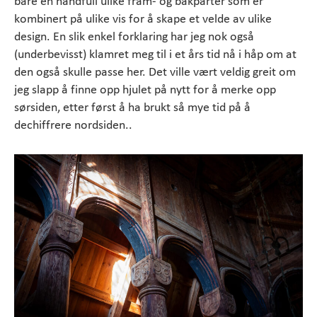
bare en håndfull ulike fram- og bakparter som er
kombinert på ulike vis for å skape et velde av ulike
design. En slik enkel forklaring har jeg nok også
(underbevisst) klamret meg til i et års tid nå i håp om at
den også skulle passe her. Det ville vært veldig greit om
jeg slapp å finne opp hjulet på nytt for å merke opp
sørsiden, etter først å ha brukt så mye tid på å
dechiffrere nordsiden..