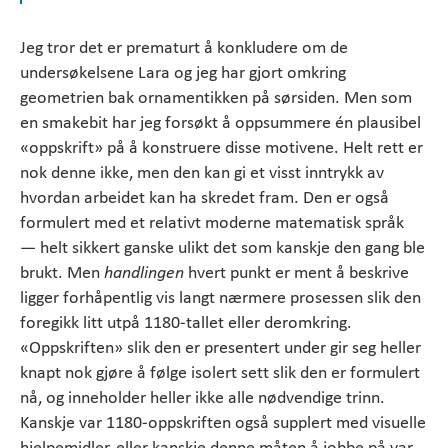
Jeg tror det er prematurt å konkludere om de
undersøkelsene Lara og jeg har gjort omkring
geometrien bak ornamentikken på sørsiden. Men som
en smakebit har jeg forsøkt å oppsummere én plausibel
«oppskrift» på å konstruere disse motivene. Helt rett er
nok denne ikke, men den kan gi et visst inntrykk av
hvordan arbeidet kan ha skredet fram. Den er også
formulert med et relativt moderne matematisk språk
— helt sikkert ganske ulikt det som kanskje den gang ble
brukt. Men
handlingen
hvert punkt er ment å beskrive
ligger forhåpentlig vis langt nærmere prosessen slik den
foregikk litt utpå 1180-tallet eller deromkring.
«Oppskriften» slik den er presentert under gir seg heller
knapt nok gjøre å følge isolert sett slik den er formulert
nå, og inneholder heller ikke alle nødvendige trinn.
Kanskje var 1180-oppskriften også supplert med visuelle
hjelpemidler, eller kanskje denne måten å jobbe på var