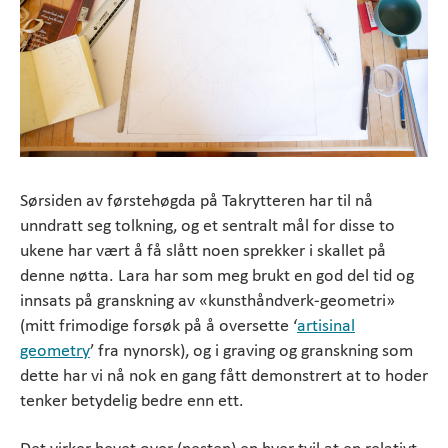
Sørsiden av førstehøgda på Takrytteren har til nå
unndratt seg tolkning, og et sentralt mål for disse to
ukene har vært å få slått noen sprekker i skallet på
denne nøtta. Lara har som meg brukt en god del tid og
innsats på granskning av «kunsthåndverk-geometri»
(mitt frimodige forsøk på å oversette ‘
artisinal
geometry
’ fra nynorsk), og i graving og granskning som
dette har vi nå nok en gang fått demonstrert at to hoder
tenker betydelig bedre enn ett.
Det virker hevet over (nesten) en hver tvil at en relativt