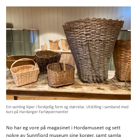
Ein samling kiper i forskjellig form og størrelse. Utstilling i samband med
kurs på Hardanger Fartøyvernsenter
No har eg vore på magasinet i Hordamuseet og sett
nokre av Sunnfjord museum sine korger, samt samla