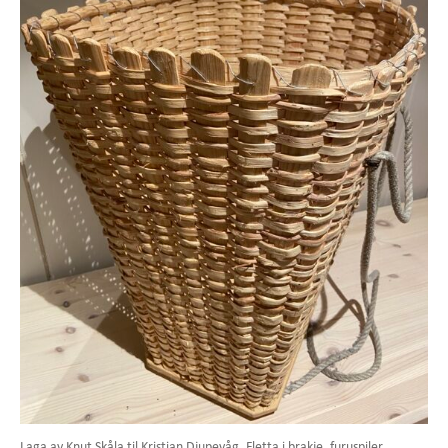
Laga av Knut Skåla til Kristian Djupevåg. Fletta i brakje, furuspiler.