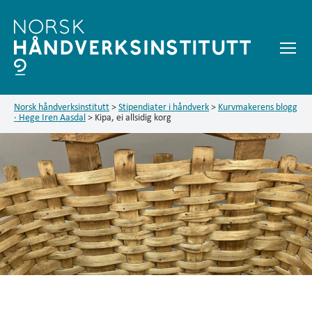
Meny
Kurvmakerens
blogg
Norsk håndverksinstitutt
>
Stipendiater i håndverk
>
Kurvmakerens blogg
· Hege Iren Aasdal
>
Kipa, ei allsidig korg