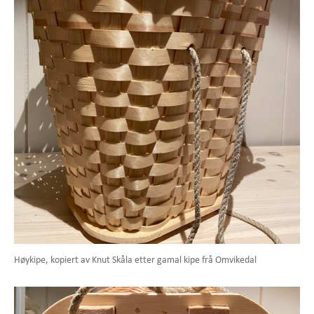
Høykipe, kopiert av Knut Skåla etter gamal kipe frå Omvikedal