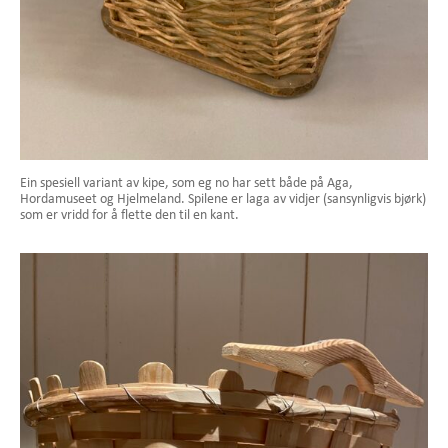
Ein spesiell variant av kipe, som eg no har sett både på Aga,
Hordamuseet og Hjelmeland. Spilene er laga av vidjer (sansynligvis bjørk)
som er vridd for å flette den til en kant.