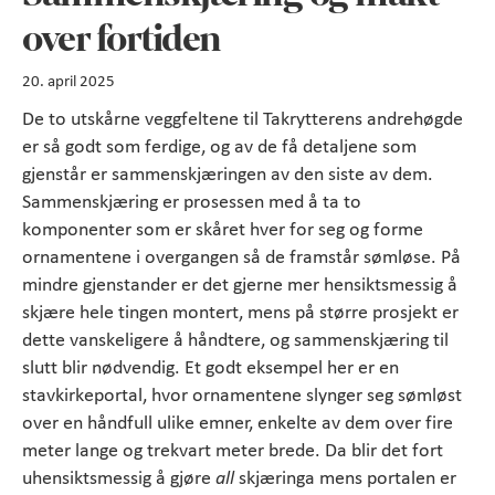
over fortiden
20. april 2025
De to utskårne veggfeltene til Takrytterens andrehøgde
er så godt som ferdige, og av de få detaljene som
gjenstår er sammenskjæringen av den siste av dem.
Sammenskjæring er prosessen med å ta to
komponenter som er skåret hver for seg og forme
ornamentene i overgangen så de framstår sømløse. På
mindre gjenstander er det gjerne mer hensiktsmessig å
skjære hele tingen montert, mens på større prosjekt er
dette vanskeligere å håndtere, og sammenskjæring til
slutt blir nødvendig. Et godt eksempel her er en
stavkirkeportal, hvor ornamentene slynger seg sømløst
over en håndfull ulike emner, enkelte av dem over fire
meter lange og trekvart meter brede. Da blir det fort
uhensiktsmessig å gjøre
all
skjæringa mens portalen er