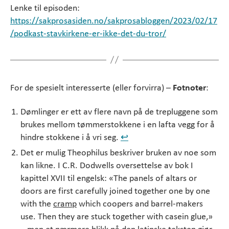
Lenke til episoden:
https://sakprosasiden.no/sakprosabloggen/2023/02/17
/podkast-stavkirkene-er-ikke-det-du-tror/
For de spesielt interesserte (eller forvirra) –
Fotnoter
:
Dømlinger er ett av flere navn på de trepluggene som
brukes mellom tømmerstokkene i en lafta vegg for å
hindre stokkene i å vri seg.
↩︎
Det er mulig Theophilus beskriver bruken av noe som
kan likne. I C.R. Dodwells oversettelse av bok I
kapittel XVII til engelsk: «The panels of altars or
doors are first carefully joined together one by one
with the
cramp
which coopers and barrel-makers
use. Then they are stuck together with casein glue,»
– men et nærmere blikk på den latinske teksten gjør