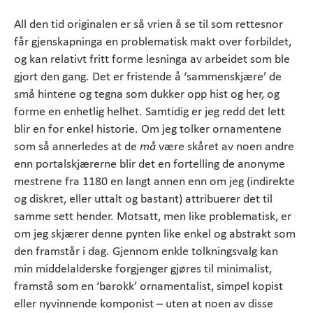
All den tid originalen er så vrien å se til som rettesnor
får gjenskapninga en problematisk makt over forbildet,
og kan relativt fritt forme lesninga av arbeidet som ble
gjort den gang. Det er fristende å ‘sammenskjære’ de
små hintene og tegna som dukker opp hist og her, og
forme en enhetlig helhet. Samtidig er jeg redd det lett
blir en for enkel historie. Om jeg tolker ornamentene
som så annerledes at de
må
være skåret av noen andre
enn portalskjærerne blir det en fortelling de anonyme
mestrene fra 1180 en langt annen enn om jeg (indirekte
og diskret, eller uttalt og bastant) attribuerer det til
samme sett hender. Motsatt, men like problematisk, er
om jeg skjærer denne pynten like enkel og abstrakt som
den framstår i dag. Gjennom enkle tolkningsvalg kan
min middelalderske forgjenger gjøres til minimalist,
framstå som en ‘barokk’ ornamentalist, simpel kopist
eller nyvinnende komponist – uten at noen av disse