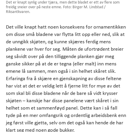
Det er knapt synlig under tjæra, men dette bladet er ett av flere som
freidig sneier over på neste emne. Foto: Birger M. Lindstad /
Riksantkvaren.
Det ville knapt hatt noen konsekvens for ornamentikken
om disse små bladene var flytta litt opp eller ned, slik at
de unngikk skjøten, og kunne skjæres ferdig mens
plankene var hver for seg. Måten de ufortrødent breier
seg såvidt over på den tilliggende planken gjør meg
ganske sikker på at de er tegna (eller malt) inn mens
emene lå sammen, men også i sin helhet skåret slik.
Erfaringa fra å skjære en gjenskapning av disse feltene
har vist at det er veldig lett å fjerne litt for mye av det
som skal bli disse bladene når de bare så vidt krysser
skjøten – kanskje har disse panelene vært skåret i sin
helhet som et sammenføyd panel. Dette kan i så fall
tyde på en mer omfangsrik og ordentlig arbeidsbenk enn
jeg først ville gjetta, selv om det også kan hende de har
klart seg med noen gode bukker.