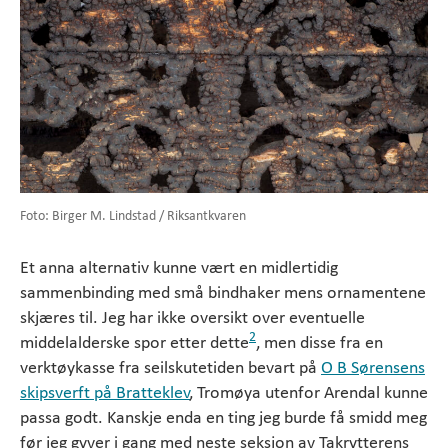
Foto: Birger M. Lindstad / Riksantkvaren
Et anna alternativ kunne vært en midlertidig
sammenbinding med små bindhaker mens ornamentene
skjæres til. Jeg har ikke oversikt over eventuelle
2
middelalderske spor etter dette
, men disse fra en
verktøykasse fra seilskutetiden bevart på
O B Sørensens
skipsverft på Bratteklev
, Tromøya utenfor Arendal kunne
passa godt. Kanskje enda en ting jeg burde få smidd meg
før jeg gyver i gang med neste seksjon av Takrytterens