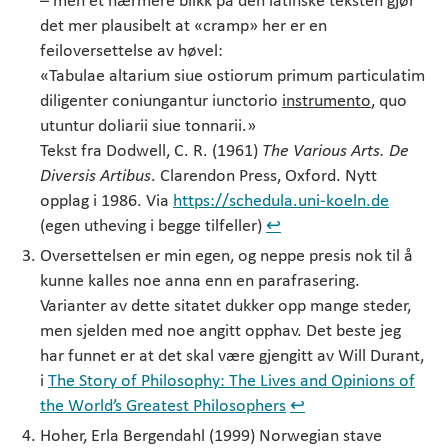
det mer plausibelt at «cramp» her er en
feiloversettelse av høvel:
«Tabulae altarium siue ostiorum primum particulatim
diligenter coniungantur iunctorio
instrumento
, quo
utuntur doliarii siue tonnarii.»
Tekst fra Dodwell, C. R. (1961)
The Various Arts. De
Diversis Artibus
. Clarendon Press, Oxford. Nytt
opplag i 1986. Via
https://schedula.uni-koeln.de
(egen utheving i begge tilfeller)
↩︎
Oversettelsen er min egen, og neppe presis nok til å
kunne kalles noe anna enn en parafrasering.
Varianter av dette sitatet dukker opp mange steder,
men sjelden med noe angitt opphav. Det beste jeg
har funnet er at det skal være gjengitt av Will Durant,
i
The Story of Philosophy: The Lives and Opinions of
the World’s Greatest Philosophers
↩︎
Hoher, Erla Bergendahl (1999) Norwegian stave