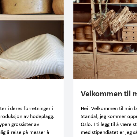
Velkommen til m
er i deres forretninger i
Hei! Velkommen til min bl
 produksjon av hodeplagg.
Standal, jeg kommer oppri
typen grossister av
Oslo. I tillegg til å være 
lig å reise på messer å
med stipendiatet er jeg s