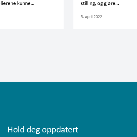
elierene kunne…
stilling, og gjøre…
5. april 2022
Hold deg oppdatert