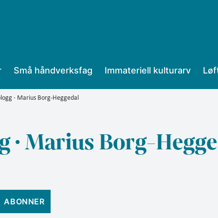
ns
r
Små håndverksfag
Immateriell kulturarv
Løf
blogg · Marius Borg-Heggedal
g · Marius Borg-Hegge