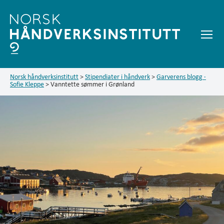
Meny
Garverens
blogg
Norsk håndverksinstitutt
>
Stipendiater i håndverk
>
Garverens blogg ·
Sofie Kleppe
>
Vanntette sømmer i Grønland