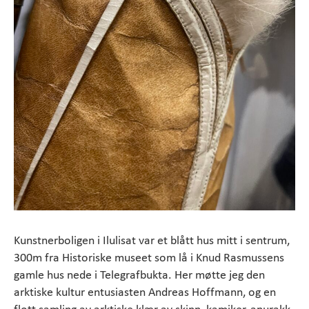
Kunstnerboligen i Ilulisat var et blått hus mitt i sentrum,
300m fra Historiske museet som lå i Knud Rasmussens
gamle hus nede i Telegrafbukta. Her møtte jeg den
arktiske kultur entusiasten Andreas Hoffmann, og en
flott samling av arktiske klær av skinn, kamiker, anurakk,