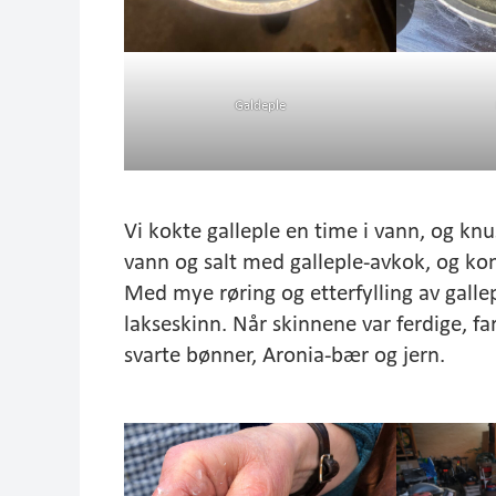
Galdeple
Vi kokte galleple en time i vann, og kn
vann og salt med galleple-avkok, og kontr
Med mye røring og etterfylling av galle
lakseskinn. Når skinnene var ferdige, fa
svarte bønner, Aronia-bær og jern.