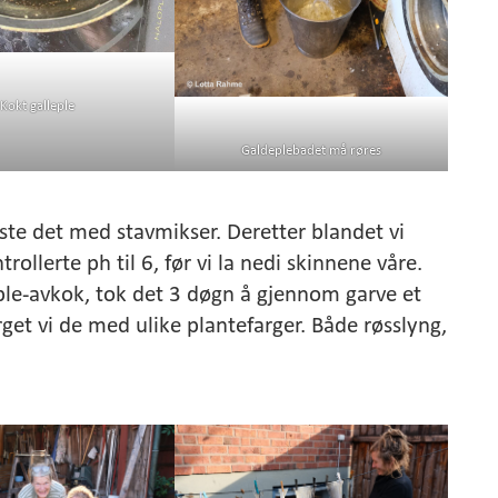
Kokt galleple
Galdeplebadet må røres
uste det med stavmikser. Deretter blandet vi
ollerte ph til 6, før vi la nedi skinnene våre.
ple-avkok, tok det 3 døgn å gjennom garve et
rget vi de med ulike plantefarger. Både røsslyng,