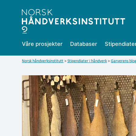
Garverens
blogg
Våre prosjekter
Databaser
Stipendiate
Norsk håndverksinstitutt
>
Stipendiater i håndverk
>
Garverens blog