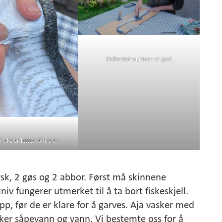
Skifersteinskniven er god
laks er lettest å dra av
orsk, 2 gøs og 2 abbor. Først må skinnene
niv fungerer utmerket til å ta bort fiskeskjell.
pp, før de er klare for å garves. Aja vasker med
ker såpevann og vann. Vi bestemte oss for å