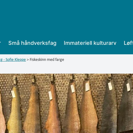
r
Små håndverksfag
Immateriell kulturarv
Løf
g · Sofie Kleppe
>
Fiskeskinn med farge