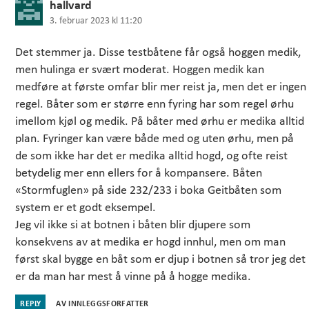
sier:
hallvard
3. februar 2023 kl 11:20
Det stemmer ja. Disse testbåtene får også hoggen medik,
men hulinga er svært moderat. Hoggen medik kan
medføre at første omfar blir mer reist ja, men det er ingen
regel. Båter som er større enn fyring har som regel ørhu
imellom kjøl og medik. På båter med ørhu er medika alltid
plan. Fyringer kan være både med og uten ørhu, men på
de som ikke har det er medika alltid hogd, og ofte reist
betydelig mer enn ellers for å kompansere. Båten
«Stormfuglen» på side 232/233 i boka Geitbåten som
system er et godt eksempel.
Jeg vil ikke si at botnen i båten blir djupere som
konsekvens av at medika er hogd innhul, men om man
først skal bygge en båt som er djup i botnen så tror jeg det
er da man har mest å vinne på å hogge medika.
REPLY
AV INNLEGGSFORFATTER