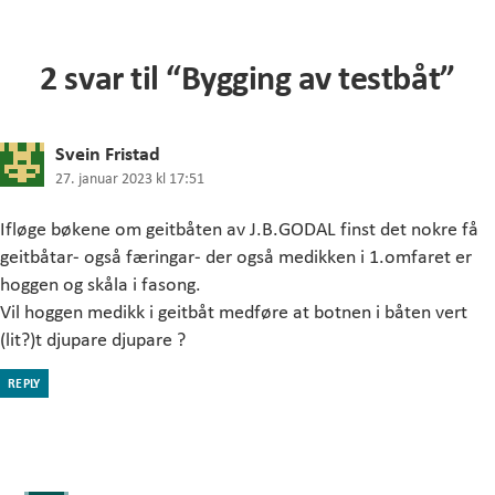
2 svar til “Bygging av testbåt”
sier:
Svein Fristad
27. januar 2023 kl 17:51
Ifløge bøkene om geitbåten av J.B.GODAL finst det nokre få
geitbåtar- også færingar- der også medikken i 1.omfaret er
hoggen og skåla i fasong.
Vil hoggen medikk i geitbåt medføre at botnen i båten vert
(lit?)t djupare djupare ?
REPLY