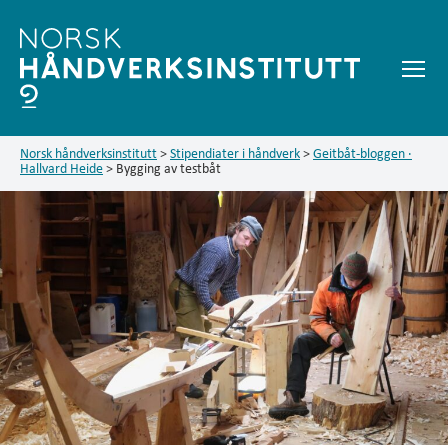
Meny
Geitbåt-
bloggen
Norsk håndverksinstitutt
>
Stipendiater i håndverk
>
Geitbåt-bloggen ·
Hallvard Heide
>
Bygging av testbåt